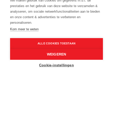
We maken gebruik van cookies om gegevens m.b.t. de
prestaties en het gebruik van deze website te verzamelen &
ALTIJD EEN REDEN OM TE ROUTEN
analyseren, om sociale netwerkfunctionaliteiten aan te bieden
en onze content & advertenties te verbeteren en
personaliseren.
Kom meer te weten
Home
Routen: gratis fietsroutes en wandelroutes in Oost-Vlaanderen
ALLE COOKIES TOESTAAN
WEIGEREN
Cookie-instellingen
START JE AVONTUUR DICHTBIJ
Even ontsnappen, nood aan beweging of op
zoek naar iets nieuws? Zoek het niet te ver.
Spring op de fiets of trek je wandelschoenen
aan. Je Routen avontuur start hier.