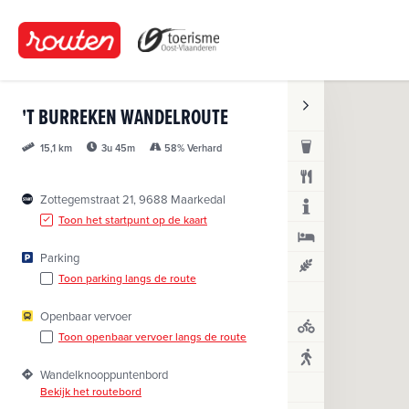
O
v
e
r
s
'T BURREKEN WANDELROUTE
l
a
3u 45m
58% Verhard
15,1 km
a
n
Zottegemstraat 21, 9688 Maarkedal
e
Toon het startpunt op de kaart
n
n
Parking
a
Toon parking langs de route
a
r
Openbaar vervoer
d
Toon openbaar vervoer langs de route
e
Wandelknooppuntenbord
i
Bekijk het routebord
n