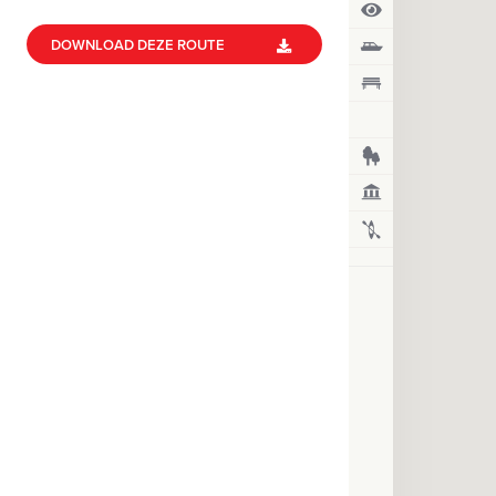
h
DOWNLOAD DEZE ROUTE
o
u
d
g
a
a
n