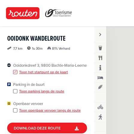
O
v
e
r
s
OOIDONK WANDELROUTE
l
a
1u 30m
81% Verhard
7,7 km
a
n
Ooidonkdreef 3, 9800 Bachte-Maria-Leerne
e
Toon het startpunt op de kaart
n
n
Parking in de buurt
a
Toon parking langs de route
a
r
Openbaar vervoer
d
Toon openbaar vervoer langs de route
e
i
DOWNLOAD DEZE ROUTE
n