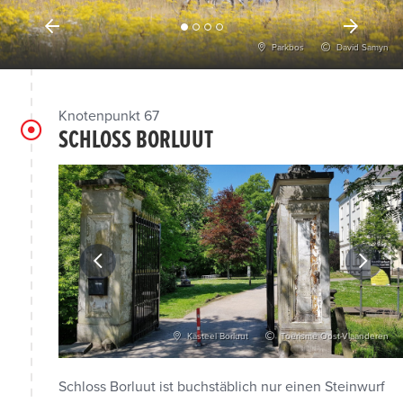
Parkbos
David Samyn
Knotenpunkt 67
SCHLOSS BORLUUT
Vlaanderen
Kasteel Borluut
Toerisme Oost-Vlaanderen
Schloss Borluut ist buchstäblich nur einen Steinwurf