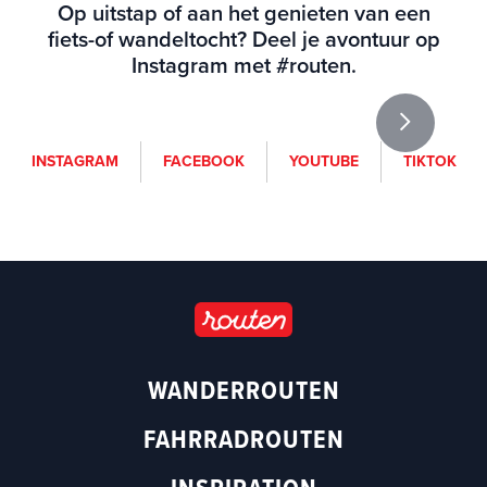
Op uitstap of aan het genieten van een
fiets-of wandeltocht? Deel je avontuur op
Instagram met #routen.
i
f
y
t
INSTAGRAM
FACEBOOK
YOUTUBE
TIKTOK
n
a
o
i
s
c
u
k
t
e
t
t
a
b
u
o
g
o
b
k
r
o
e
a
k
(
m
(
o
WANDERROUTEN
(
o
p
o
p
e
FAHRRADROUTEN
p
e
n
e
n
s