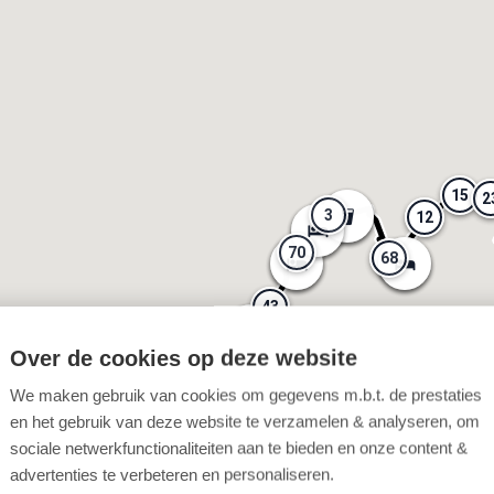
15
15
2
2
3
3
12
12
70
70
68
68
43
43
46
46
94
94
94
94
94
94
94
94
START
Over de cookies op deze website
6
6
91
91
9
9
We maken gebruik van cookies om gegevens m.b.t. de prestaties
en het gebruik van deze website te verzamelen & analyseren, om
98
98
90
90
sociale netwerkfunctionaliteiten aan te bieden en onze content &
advertenties te verbeteren en personaliseren.