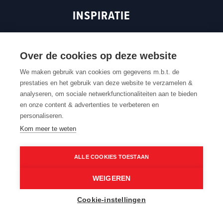
e
n
s
INSPIRATIE
n
s
i
s
i
n
ROUTEN MAGAZINE
i
n
a
n
a
n
Over de cookies op deze website
a
n
e
We maken gebruik van cookies om gegevens m.b.t. de
n
e
w
prestaties en het gebruik van deze website te verzamelen &
Terug naar boven
e
w
w
analyseren, om sociale netwerkfunctionaliteiten aan te bieden
w
w
i
en onze content & advertenties te verbeteren en
w
i
n
Contacteer ons
Cookie settings
Cookiebeleid
Privacybeleid
personaliseren.
Routedokter
Verkoopvoorwaarden
Webtoegankelijkheid
i
n
d
Kom meer te weten
n
d
o
d
o
w
ALLE COOKIES TOESTAAN
o
w
)
w
)
WEIGEREN
)
©2026 Routen maakt deel uit van Toerisme Oost-
Vlaanderen. Alle rechten zijn voorbehouden.
Cookie-instellingen