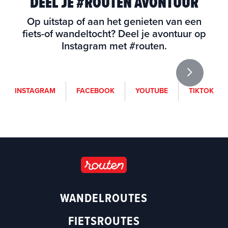
DEEL JE #ROUTEN AVONTUUR
Op uitstap of aan het genieten van een
fiets-of wandeltocht? Deel je avontuur op
Instagram met #routen.
i
f
y
t
INSTAGRAM
FACEBOOK
YOUTUBE
TIKTOK
n
a
o
i
s
c
u
k
t
e
t
t
a
b
u
o
g
o
b
k
r
o
e
a
k
(
m
(
o
WANDELROUTES
(
o
p
o
p
e
FIETSROUTES
p
e
n