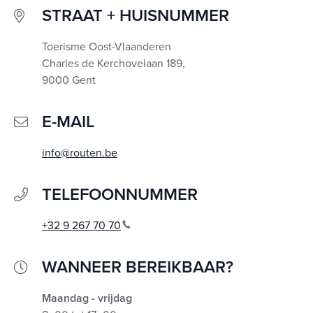
STRAAT + HUISNUMMER
h
o
Toerisme Oost-Vlaanderen
u
Charles de Kerchovelaan 189
,
d
9000 Gent
g
a
a
E-MAIL
n
info@routen.be
TELEFOONNUMMER
+32 9 267 70 70
WANNEER BEREIKBAAR?
Maandag - vrijdag