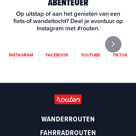
ABENTEUER
Op uitstap of aan het genieten van een
fiets-of wandeltocht? Deel je avontuur op
Instagram met #routen.
i
f
y
t
INSTAGRAM
FACEBOOK
YOUTUBE
TIKTOK
n
a
o
i
s
c
u
k
t
e
t
t
a
b
u
o
g
o
b
k
r
o
e
a
k
(
m
(
o
WANDERROUTEN
(
o
p
o
p
e
FAHRRADROUTEN
p
e
n