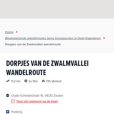
h
o
u
d
g
Home
a
Bewegwijzerde wandelroutes langs knooppunten in Oost-Vlaanderen
a
Dorpjes van de Zwalmvallei wandelroute
n
DORPJES VAN DE ZWALMVALLEI
WANDELROUTE
2u 10m
73% Verhard
11,2 km
Oude Scheldestraat 16, 9630 Zwalm
Toon het startpunt op de kaart
Parking