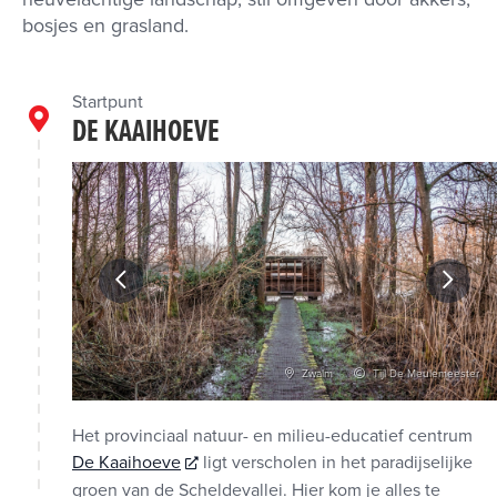
bosjes en grasland.
Startpunt
DE KAAIHOEVE
Vlaanderen
Zwalm
Tijl De Meulemeester
Het provinciaal natuur- en milieu-educatief centrum
De Kaaihoeve
ligt verscholen in het paradijselijke
groen van de Scheldevallei. Hier kom je alles te