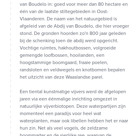
van Boudelo in: goed voor meer dan 80 hectare en
één van de laatste stiltegebieden in Oost-
Vlaanderen. De naam van het natuurgebied is
afgeleid van de Abdij van Boudelo, die hier vroeger
stond. De gronden hoorden zo'n 800 jaar geleden
bij de schenking toen de abdij werd opgericht.
Vochtige ruimtes, hakhoutbossen, volgroeide
gemengde loofbossen, hooilanden, een
hoogstammige boomgaard, fraaie poelen,
randsloten en veldwegels en knotbomen bepalen
het uitzicht van deze Waaslandse parel.
Een tiental kunstmatige vijvers werd de afgelopen
jaren via een éénmalige inrichting omgezet in
natuurlijke vijverbiotopen. Deze waterpartijen zijn
momenteel een paradijs voor heel wat
waterplanten, maar ook libellen hebben het er naar
hun zin. Net als veel vogels, de zeldzame
boommarter en de sierlijke ree, waarvan de