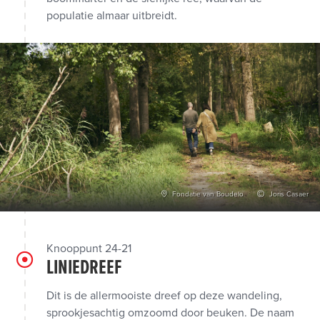
populatie almaar uitbreidt.
Fondatie van Boudelo
Joris Casaer
Knooppunt 24-21
LINIEDREEF
Dit is de allermooiste dreef op deze wandeling,
sprookjesachtig omzoomd door beuken. De naam