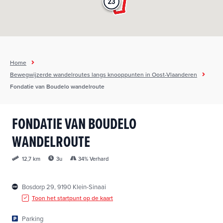
23
23
h
o
u
d
g
Home
a
Bewegwijzerde wandelroutes langs knooppunten in Oost-Vlaanderen
a
Fondatie van Boudelo wandelroute
n
FONDATIE VAN BOUDELO
WANDELROUTE
3u
34% Verhard
12,7 km
Bosdorp 29, 9190 Klein-Sinaai
Toon het startpunt op de kaart
Parking