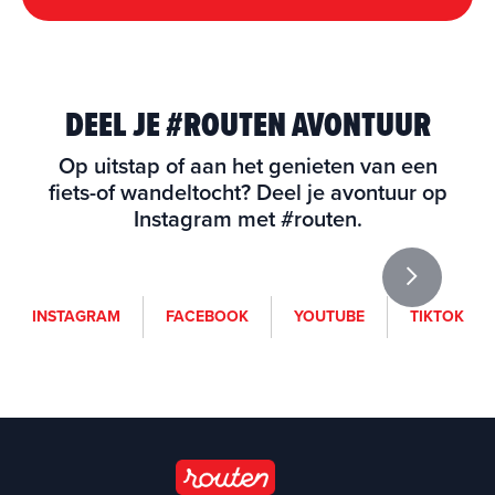
DEEL JE #ROUTEN AVONTUUR
Op uitstap of aan het genieten van een
fiets-of wandeltocht? Deel je avontuur op
Instagram met #routen.
i
f
y
t
INSTAGRAM
FACEBOOK
YOUTUBE
TIKTOK
n
a
o
i
s
c
u
k
t
e
t
t
a
b
u
o
g
o
b
k
r
o
e
a
k
(