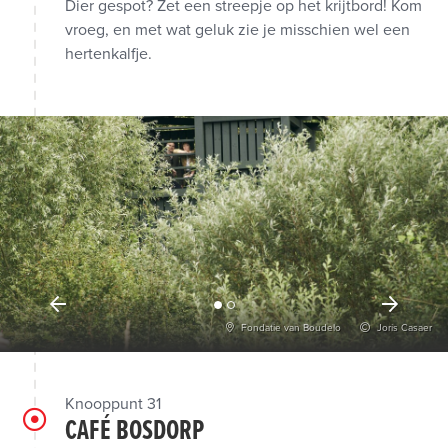
Dier gespot? Zet een streepje op het krijtbord! Kom
vroeg, en met wat geluk zie je misschien wel een
hertenkalfje.
Fondatie van Boudelo
Joris Casaer
Knooppunt 31
CAFÉ BOSDORP