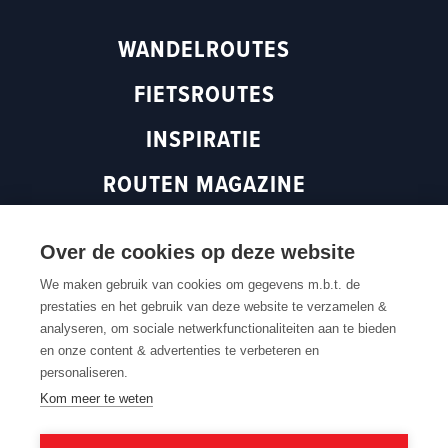
m
(
o
WANDELROUTES
(
o
p
o
p
e
FIETSROUTES
p
e
n
e
n
s
INSPIRATIE
n
s
i
s
i
n
ROUTEN MAGAZINE
i
n
a
n
a
n
a
n
e
Over de cookies op deze website
n
e
w
Terug naar boven
e
w
w
We maken gebruik van cookies om gegevens m.b.t. de
prestaties en het gebruik van deze website te verzamelen &
w
w
i
analyseren, om sociale netwerkfunctionaliteiten aan te bieden
w
i
n
Contacteer ons
Cookie settings
Cookiebeleid
Privacybeleid
en onze content & advertenties te verbeteren en
Routedokter
Verkoopvoorwaarden
Webtoegankelijkheid
i
n
d
personaliseren.
n
d
o
Kom meer te weten
d
o
w
o
w
)