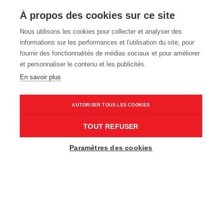
3 ITINÉRAIRES DE RANDONNÉE LE
À propos des cookies sur ce site
LONG DES RUISSEAUX
Nous utilisons les cookies pour collecter et analyser des
informations sur les performances et l'utilisation du site, pour
PROMENADE LE LONG DES MARAIS
fournir des fonctionnalités de médias sociaux et pour améliorer
FLAMANDS
et personnaliser le contenu et les publicités.
En savoir plus
Blokkreek Sint-Laureins
David Samyn
Home
Inspiration
AUTORISER TOUS LES COOKIES
3 itinéraires de randonnée le long des ruisseaux
TOUT REFUSER
Paramètres des cookies
Un ruisseau, de quoi parle-t-on ? Comparez-le aux
marécages de la Floride, aux États-Unis : les
Everglades. Mais sans les crocodiles, les
moustiques agressifs, la chaleur torride ou les
plantes tropicales. Les ruisseaux sont de petites
étendues d’eau laissées par de fréquentes