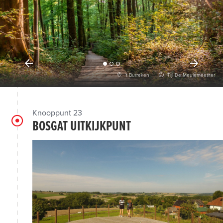
't Burreken
Tijl De Meulemeester
Knooppunt 23
BOSGAT UITKIJKPUNT