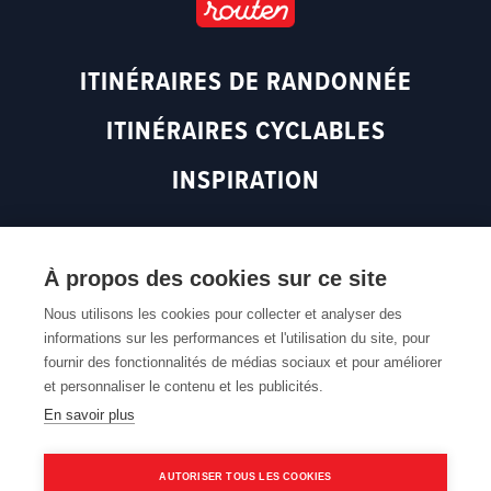
r
o
e
a
k
(
m
(
o
ITINÉRAIRES DE RANDONNÉE
(
o
p
o
p
e
ITINÉRAIRES CYCLABLES
p
e
n
e
n
s
INSPIRATION
n
s
i
s
i
n
i
n
a
n
a
n
À propos des cookies sur ce site
Retour en haut
a
n
e
n
e
w
Nous utilisons les cookies pour collecter et analyser des
informations sur les performances et l'utilisation du site, pour
e
w
w
Accessibilité du Web
Cookie policy
Cookie settings
fournir des fonctionnalités de médias sociaux et pour améliorer
Privacy policy
w
w
i
et personnaliser le contenu et les publicités.
w
i
n
En savoir plus
i
n
d
n
d
o
d
o
w
AUTORISER TOUS LES COOKIES