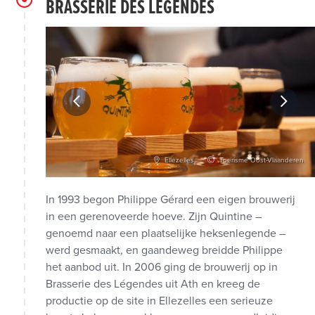
BRASSERIE DES LÉGENDES
vid Samyn
Ellezelles
Toerisme Oost-Vlaanderen
In 1993 begon Philippe Gérard een eigen brouwerij
in een gerenoveerde hoeve. Zijn Quintine –
genoemd naar een plaatselijke heksenlegende –
werd gesmaakt, en gaandeweg breidde Philippe
het aanbod uit. In 2006 ging de brouwerij op in
Brasserie des Légendes uit Ath en kreeg de
productie op de site in Ellezelles een serieuze