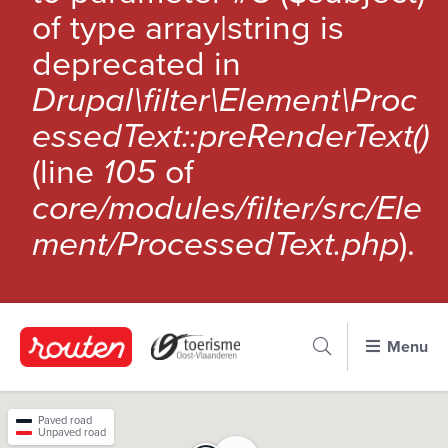
of type array|string is
deprecated in
Drupal\filter\Element\Proc
essedText::preRenderText()
(line
105
of
core/modules/filter/src/Ele
ment/ProcessedText.php
).
Cancel
Menu
Paved road
Unpaved road