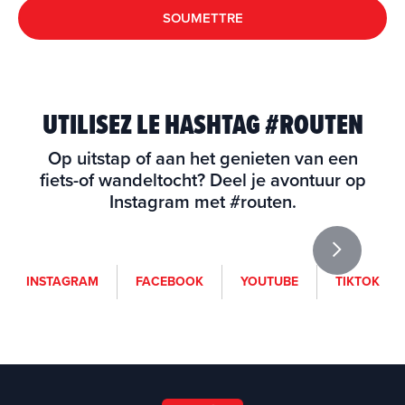
SOUMETTRE
UTILISEZ LE HASHTAG #ROUTEN
Op uitstap of aan het genieten van een
fiets-of wandeltocht? Deel je avontuur op
Instagram met #routen.
i
f
y
t
INSTAGRAM
FACEBOOK
YOUTUBE
TIKTOK
n
a
o
i
s
c
u
k
t
e
t
t
a
b
u
o
g
o
b
k