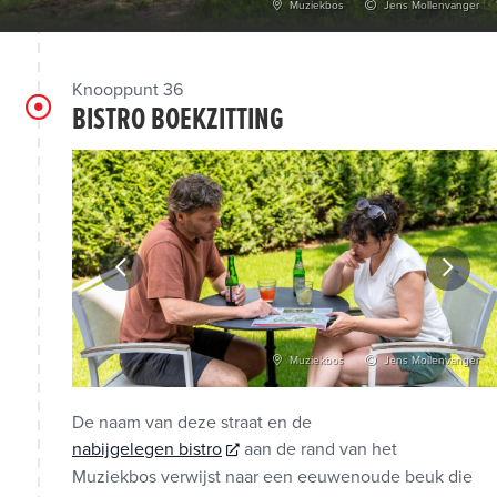
Muziekbos
Jens Mollenvanger
Knooppunt 36
BISTRO BOEKZITTING
vid Samyn
Muziekbos
Jens Mollenvanger
De naam van deze straat en de
nabijgelegen bistro
aan de rand van het
Muziekbos verwijst naar een eeuwenoude beuk die