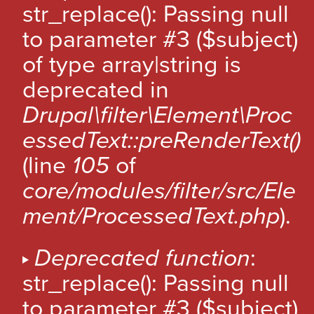
U
str_replace(): Passing null
i
R
p
to parameter #3 ($subject)
a
of type array|string is
l
deprecated in
Drupal\filter\Element\Proc
essedText::preRenderText()
(line
105
of
core/modules/filter/src/Ele
ment/ProcessedText.php
).
Deprecated function
:
str_replace(): Passing null
to parameter #3 ($subject)