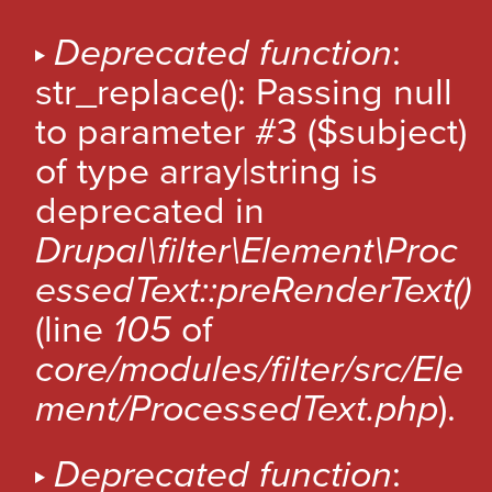
A
l
M
Deprecated function
:
l
E
str_replace(): Passing null
e
S
r
to parameter #3 ($subject)
a
S
of type array|string is
u
A
c
deprecated in
G
o
Drupal\filter\Element\Proc
n
E
t
essedText::preRenderText()
D
e
(line
105
of
'
n
u
E
core/modules/filter/src/Ele
p
R
ment/ProcessedText.php
).
r
R
i
n
E
Deprecated function
:
c