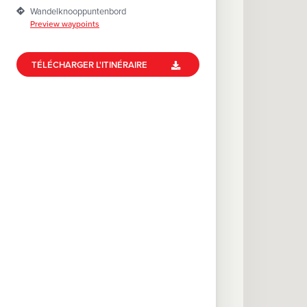
Wandelknooppuntenbord
i
Preview waypoints
p
a
l
TÉLÉCHARGER L'ITINÉRAIRE