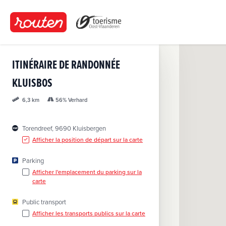
A
l
l
e
r
ITINÉRAIRE DE RANDONNÉE
a
u
KLUISBOS
c
56% Verhard
6,3 km
o
n
t
Torendreef, 9690 Kluisbergen
e
Afficher la position de départ sur la carte
n
Parking
u
Afficher l'emplacement du parking sur la
p
carte
r
i
Public transport
n
Afficher les transports publics sur la carte
c