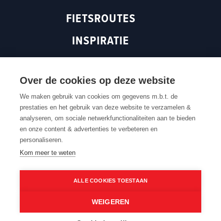
o
p
e
FIETSROUTES
p
e
n
e
n
s
INSPIRATIE
n
s
i
s
i
n
ROUTEN MAGAZINE
i
n
a
n
a
n
Over de cookies op deze website
a
n
e
We maken gebruik van cookies om gegevens m.b.t. de
n
e
w
prestaties en het gebruik van deze website te verzamelen &
Terug naar boven
e
w
w
analyseren, om sociale netwerkfunctionaliteiten aan te bieden
w
w
i
en onze content & advertenties te verbeteren en
w
i
n
Contacteer ons
Cookie settings
Cookiebeleid
Privacybeleid
personaliseren.
Routedokter
Verkoopvoorwaarden
Webtoegankelijkheid
i
n
d
Kom meer te weten
n
d
o
d
o
w
ALLE COOKIES TOESTAAN
o
w
)
w
)
WEIGEREN
)
©2026 Routen maakt deel uit van Toerisme Oost-
Vlaanderen. Alle rechten zijn voorbehouden.