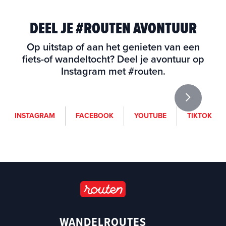
DEEL JE #ROUTEN AVONTUUR
Op uitstap of aan het genieten van een
fiets-of wandeltocht? Deel je avontuur op
Instagram met #routen.
i
f
y
t
INSTAGRAM
FACEBOOK
YOUTUBE
TIKTOK
n
a
o
i
s
c
u
k
t
e
t
t
a
b
u
o
g
o
b
k
r
o
e
a
k
(
m
(
o
WANDELROUTES
(
o
p