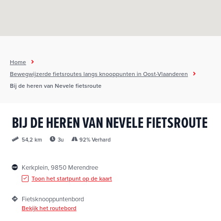
h
o
u
d
g
Home
a
Bewegwijzerde fietsroutes langs knooppunten in Oost-Vlaanderen
a
Bij de heren van Nevele fietsroute
n
BIJ DE HEREN VAN NEVELE FIETSROUTE
3u
92% Verhard
54,2 km
Kerkplein, 9850 Merendree
Toon het startpunt op de kaart
Fietsknooppuntenbord
Bekijk het routebord