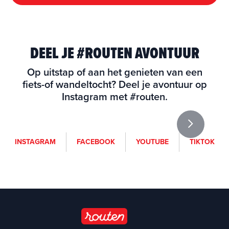
DEEL JE #ROUTEN AVONTUUR
Op uitstap of aan het genieten van een
fiets-of wandeltocht? Deel je avontuur op
Instagram met #routen.
i
f
y
t
INSTAGRAM
FACEBOOK
YOUTUBE
TIKTOK
n
a
o
i
s
c
u
k
t
e
t
t
a
b
u
o
g
o
b
k
r
o
e
a
k
(