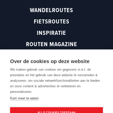
m
(
o
WANDELROUTES
(
o
p
o
p
e
FIETSROUTES
p
e
n
e
n
s
INSPIRATIE
n
s
i
s
i
n
ROUTEN MAGAZINE
i
n
a
n
a
n
a
n
e
Over de cookies op deze website
n
e
w
Terug naar boven
We maken gebruik van cookies om gegevens m.b.t. de
e
w
w
prestaties en het gebruik van deze website te verzamelen &
w
w
i
analyseren, om sociale netwerkfunctionaliteiten aan te bieden
w
i
n
Contacteer ons
Cookie settings
Cookiebeleid
Privacybeleid
en onze content & advertenties te verbeteren en
Routedokter
Verkoopvoorwaarden
Webtoegankelijkheid
i
n
d
personaliseren.
n
d
o
Kom meer te weten
d
o
w
o
w
)
w
)
ALLE COOKIES TOESTAAN