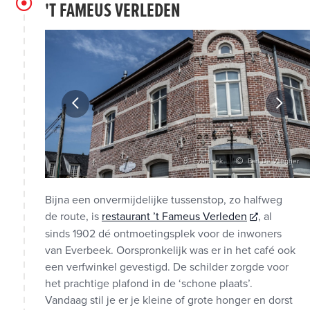
'T FAMEUS VERLEDEN
Vlaanderen
Everbeek
Bart De Vliegher
Bijna een onvermijdelijke tussenstop, zo halfweg
de route, is
restaurant ’t Fameus Verleden
, al
sinds 1902 dé ontmoetingsplek voor de inwoners
van Everbeek. Oorspronkelijk was er in het café ook
een verfwinkel gevestigd. De schilder zorgde voor
het prachtige plafond in de ‘schone plaats’.
Vandaag stil je er je kleine of grote honger en dorst