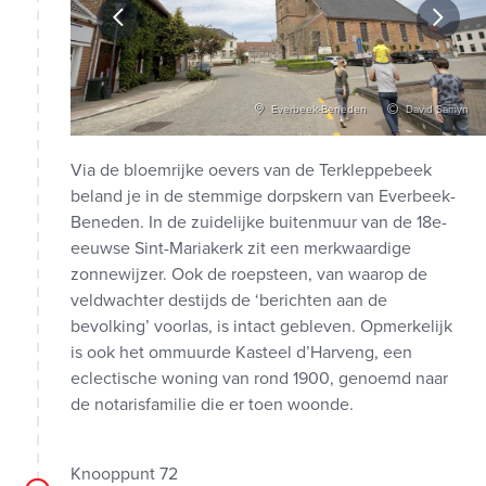
vid Samyn
Everbeek-Beneden
David Samyn
Via de bloemrijke oevers van de Terkleppebeek
beland je in de stemmige dorpskern van Everbeek-
Beneden. In de zuidelijke buitenmuur van de 18e-
eeuwse Sint-Mariakerk zit een merkwaardige
zonnewijzer. Ook de roepsteen, van waarop de
veldwachter destijds de ‘berichten aan de
bevolking’ voorlas, is intact gebleven. Opmerkelijk
is ook het ommuurde Kasteel d’Harveng, een
eclectische woning van rond 1900, genoemd naar
de notarisfamilie die er toen woonde.
Knooppunt 72