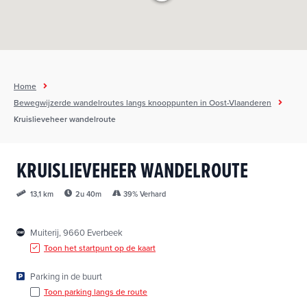
h
o
u
d
g
Home
a
Bewegwijzerde wandelroutes langs knooppunten in Oost-Vlaanderen
a
Kruislieveheer wandelroute
n
KRUISLIEVEHEER WANDELROUTE
2u 40m
39% Verhard
13,1 km
Muiterij, 9660 Everbeek
Toon het startpunt op de kaart
Parking in de buurt
Toon parking langs de route