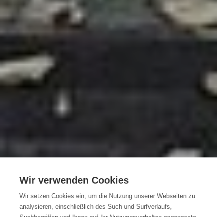
DIE 5 SCHÖNSTEN
Wir verwenden Cookies
WALDWANDERUNGEN
Wir setzen Cookies ein, um die Nutzung unserer Webseiten zu
analysieren, einschließlich des Such und Surfverlaufs,
WANDERROUTEN IN DEN SCHÖNSTEN