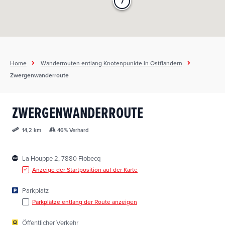
7
7
Home
Wanderrouten entlang Knotenpunkte in Ostflandern
Zwergenwanderroute
ZWERGENWANDERROUTE
46% Verhard
14,2 km
La Houppe 2, 7880 Flobecq
Anzeige der Startposition auf der Karte
Parkplatz
Parkplätze entlang der Route anzeigen
Öffentlicher Verkehr