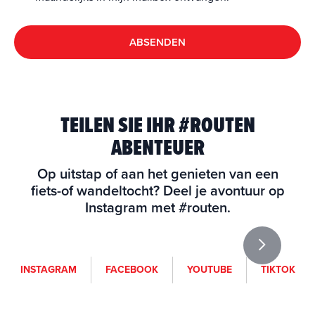
ABSENDEN
TEILEN SIE IHR #ROUTEN
ABENTEUER
Op uitstap of aan het genieten van een
fiets-of wandeltocht? Deel je avontuur op
Instagram met #routen.
i
f
y
t
INSTAGRAM
FACEBOOK
YOUTUBE
TIKTOK
n
a
o
i
s
c
u
k