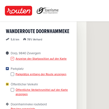
D
i
r
e
k
WANDERROUTE DOORNHAMMEKE
t
z
78% Verhard
5,6 km
u
m
Dorp, 9840 Zevergem
I
Anzeige der Startposition auf der Karte
n
h
Parkplatz
a
Parkplätze entlang der Route anzeigen
l
t
Öffentlicher Verkehr
Öffentliche Verkehrsmittel auf der Karte
anzeigen
Doornhammeke routebord
Preview waypoints