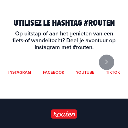
UTILISEZ LE HASHTAG #ROUTEN
Op uitstap of aan het genieten van een
fiets-of wandeltocht? Deel je avontuur op
Instagram met #routen.
i
f
y
t
INSTAGRAM
FACEBOOK
YOUTUBE
TIKTOK
n
a
o
i
s
c
u
k
t
e
t
t
a
b
u
o
g
o
b
k
r
o
e
a
k
(
m
(
o