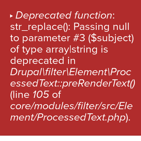
A
l
M
Deprecated function
:
l
E
str_replace(): Passing null
e
S
r
to parameter #3 ($subject)
a
S
of type array|string is
u
A
c
deprecated in
G
o
Drupal\filter\Element\Proc
n
E
t
essedText::preRenderText()
D
e
(line
105
of
'
n
u
E
core/modules/filter/src/Ele
p
R
ment/ProcessedText.php
).
r
R
Cancel
i
n
E
c