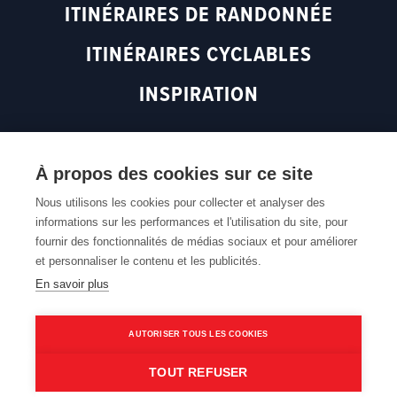
ITINÉRAIRES DE RANDONNÉE
(
o
p
o
p
e
ITINÉRAIRES CYCLABLES
p
e
n
e
n
s
INSPIRATION
n
s
i
s
i
n
i
n
a
n
a
n
À propos des cookies sur ce site
Retour en haut
a
n
e
n
e
w
Nous utilisons les cookies pour collecter et analyser des
informations sur les performances et l'utilisation du site, pour
e
w
w
Accessibilité du Web
Cookie policy
Cookie settings
fournir des fonctionnalités de médias sociaux et pour améliorer
Privacy policy
w
w
i
et personnaliser le contenu et les publicités.
w
i
n
En savoir plus
i
n
d
n
d
o
d
o
w
AUTORISER TOUS LES COOKIES
o
w
)
©2026 Routen fait partie de Flandre Orientale
w
)
TOUT REFUSER
Tourisme. Tous les droits sont réservés.
)