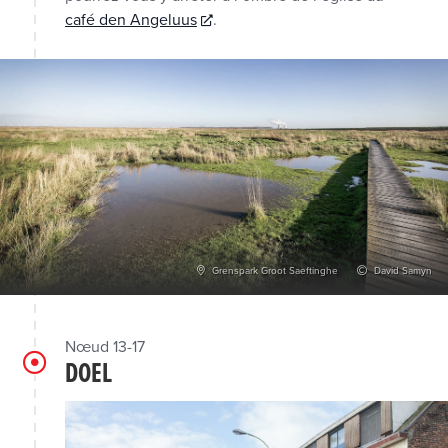
café den Angeluus
.
Grenspark Groot Saeftinghe
David Samyn
Nœud 13-17
DOEL