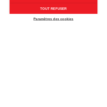
TOUT REFUSER
Paramètres des cookies
LES SENTIERS DE RANDONNÉE À
L'HONNEUR
Miles à avoir dans les jambes
DES PROMENADES POUR TOUTE LA FAMILLE ET
ADAPTÉES AUX ENFANTS