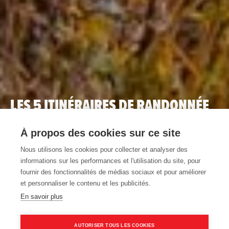
LES 5 ITINÉRAIRES DE RANDONNÉE
LES PLUS POPULAIRES EN FLANDRE
À propos des cookies sur ce site
ORIENTALE
Nous utilisons les cookies pour collecter et analyser des
LIRE LA SUITE
informations sur les performances et l'utilisation du site, pour
fournir des fonctionnalités de médias sociaux et pour améliorer
et personnaliser le contenu et les publicités.
En savoir plus
Home
Itinéraires pédestres le long des nœuds en Flandre orientale
AUTORISER TOUS LES COOKIES