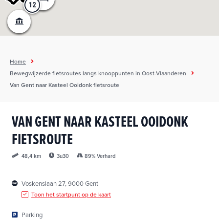
12
12
h
o
u
d
g
Home
a
Bewegwijzerde fietsroutes langs knooppunten in Oost-Vlaanderen
a
Van Gent naar Kasteel Ooidonk fietsroute
n
VAN GENT NAAR KASTEEL OOIDONK
FIETSROUTE
3u30
89% Verhard
48,4 km
Voskenslaan 27, 9000 Gent
Toon het startpunt op de kaart
Parking