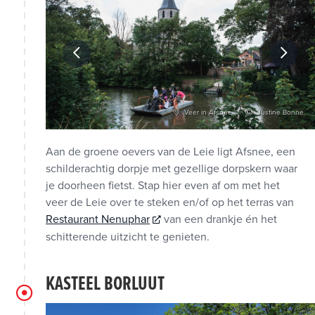
tine Bonne
Veer in Afsnee
Justine Bonne
Aan de groene oevers van de Leie ligt Afsnee, een
schilderachtig dorpje met gezellige dorpskern waar
je doorheen fietst. Stap hier even af om met het
veer de Leie over te steken en/of op het terras van
Restaurant Nenuphar
van een drankje én het
schitterende uitzicht te genieten.
KASTEEL BORLUUT