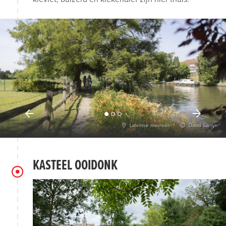
Latemse meersen
David Samyn
KASTEEL OOIDONK