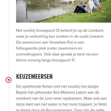
Vosselare Put Deinze
David Samyn
Net voorbij knooppunt 12 beland je op de Leiekant,
waar je verkoeling kan zoeken in de oude Leiearm.
De zwemzone aan Vosselare Put is een
felbegeerde plek onder zwemmers en
zonnekloppers. Ook daar geraak je best via een
kleine omweg langs knooppunt 11.
KEUZEMEERSEN
De oplettende fietser ziet net voorbij het dorpje
Baarle het pittoreske Sint-Martens-Latem aan de
overkant van de Leie weer opdoemen. Maar ook aan
deze kant van het water is het mooi trappen: je fietst
er dwars door de Keuzemeersen. Daar zijn de natte