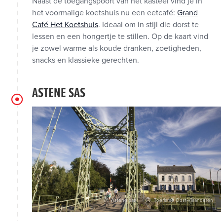
Naast de toegangspoort van het kasteel vind je in
het voormalige koetshuis nu een eetcafé:
Grand
Café Het Koetshuis
. Ideaal om in stijl die dorst te
lessen en een hongertje te stillen. Op de kaart vind
je zowel warme als koude dranken, zoetigheden,
snacks en klassieke gerechten.
ASTENE SAS
Astene sas
Toerisme Oost-Vlaanderen