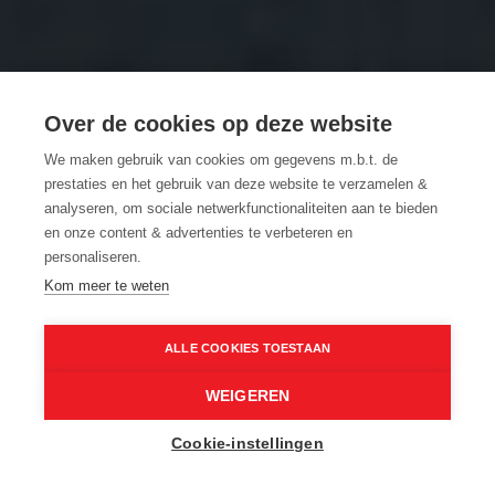
FIETSROUTES VANAF EEN
Over de cookies op deze website
TREINSTATION
We maken gebruik van cookies om gegevens m.b.t. de
OP VERKENNING IN OOST-VLAANDEREN
prestaties en het gebruik van deze website te verzamelen &
MET JE STALEN ROS
analyseren, om sociale netwerkfunctionaliteiten aan te bieden
en onze content & advertenties te verbeteren en
personaliseren.
Kom meer te weten
Donkmeer
© Tijl De Meulemeester
Home
Inspiratie
Fietsroutes vanaf een treinstation
ALLE COOKIES TOESTAAN
WEIGEREN
Zin om op verkenning te gaan met de fiets, maar
Cookie-instellingen
niet in parkeerstress of gedoe met je fietsendrager?
Neem de trein en laat je meevoeren naar de Oost-