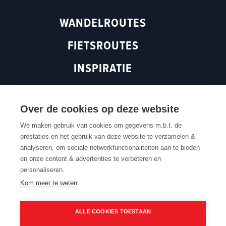
m
(
o
WANDELROUTES
(
o
p
o
p
e
FIETSROUTES
p
e
n
e
n
s
INSPIRATIE
n
s
i
s
i
n
ROUTEN MAGAZINE
i
n
a
n
a
n
Over de cookies op deze website
a
n
e
We maken gebruik van cookies om gegevens m.b.t. de
n
e
w
prestaties en het gebruik van deze website te verzamelen &
Terug naar boven
e
w
w
analyseren, om sociale netwerkfunctionaliteiten aan te bieden
w
w
i
en onze content & advertenties te verbeteren en
w
i
n
Contacteer ons
Cookie settings
Cookiebeleid
Privacybeleid
personaliseren.
Routedokter
Verkoopvoorwaarden
Webtoegankelijkheid
i
n
d
Kom meer te weten
n
d
o
d
o
w
ALLE COOKIES TOESTAAN
o
w
)