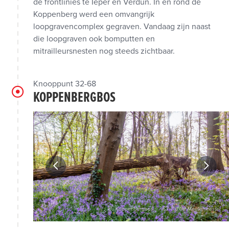
de frontlinies te Ieper en Verdun. In en rond de
Koppenberg werd een omvangrijk
loopgravencomplex gegraven. Vandaag zijn naast
die loopgraven ook bomputten en
mitrailleursnesten nog steeds zichtbaar.
Knooppunt 32-68
KOPPENBERGBOS
ulemeester
Koppenbergbos
Tijl De Meulemeester