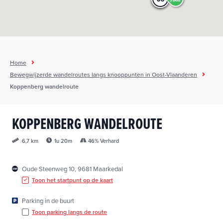
h
o
u
d
g
Home
a
Bewegwijzerde wandelroutes langs knooppunten in Oost-Vlaanderen
a
Koppenberg wandelroute
n
KOPPENBERG WANDELROUTE
1u 20m
46% Verhard
6,7 km
Oude Steenweg 10, 9681 Maarkedal
Toon het startpunt op de kaart
Parking in de buurt
Toon parking langs de route