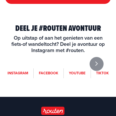
DEEL JE #ROUTEN AVONTUUR
Op uitstap of aan het genieten van een
fiets-of wandeltocht? Deel je avontuur op
Instagram met #routen.
i
f
y
t
INSTAGRAM
FACEBOOK
YOUTUBE
TIKTOK
n
a
o
i
s
c
u
k
t
e
t
t
a
b
u
o
g
o
b
k
r
o
e
a
k
(