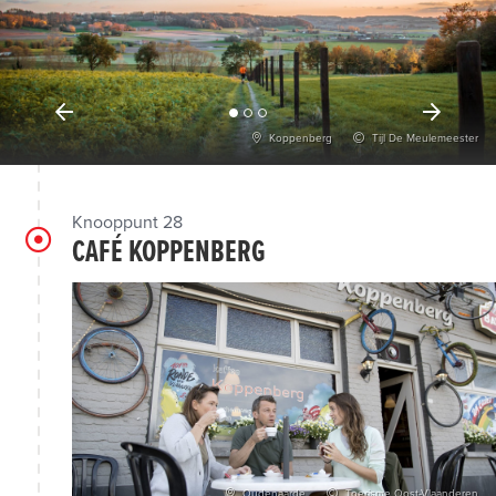
Koppenberg
Tijl De Meulemeester
Knooppunt 28
CAFÉ KOPPENBERG
Oudenaarde
Toerisme Oost-Vlaanderen