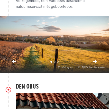
Volkegembos, een Europees beschermd
natuurreservaat mét geboortebos.
Volkegem
Tijl De Meulemeester
DEN OBUS