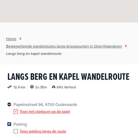
h
o
u
d
g
Home
a
Bewegwijzerde wandelroutes langs knooppunten in Oost-Vlaanderen
a
Langs berg en kapel wandelroute
n
LANGS BERG EN KAPEL WANDELROUTE
2u 35m
64% Verhard
12,4 km
Papelosstraat 96, 9700 Oudenaarde
Toon het startpunt op de kaart
Parking
Toon parking langs de route