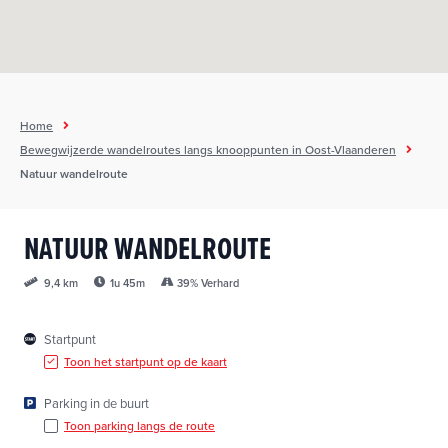
h
o
u
d
g
Home
a
Bewegwijzerde wandelroutes langs knooppunten in Oost-Vlaanderen
a
Natuur wandelroute
n
NATUUR WANDELROUTE
1u 45m
39% Verhard
9,4 km
Startpunt
Toon het startpunt op de kaart
Parking in de buurt
Toon parking langs de route