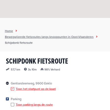
h
o
u
d
g
Home
a
Bewegwijzerde fietsroutes langs knooppunten in Oost-Vlaanderen
a
Schipdonk fietsroute
n
SCHIPDONK FIETSROUTE
3u 10m
98% Verhard
57,7 km
Gentsesteenweg, 9900 Eeklo
Toon het startpunt op de kaart
Parking
Toon parking langs de route