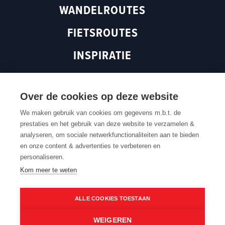
WANDELROUTES
(
o
p
o
p
e
FIETSROUTES
p
e
n
e
n
s
INSPIRATIE
n
s
i
s
i
n
ROUTEN MAGAZINE
i
n
a
n
a
n
Over de cookies op deze website
a
n
e
We maken gebruik van cookies om gegevens m.b.t. de
n
e
w
prestaties en het gebruik van deze website te verzamelen &
Terug naar boven
e
w
w
analyseren, om sociale netwerkfunctionaliteiten aan te bieden
w
w
i
en onze content & advertenties te verbeteren en
w
i
n
Contacteer ons
Cookie settings
Cookiebeleid
Privacybeleid
personaliseren.
Routedokter
Verkoopvoorwaarden
Webtoegankelijkheid
i
n
d
Kom meer te weten
n
d
o
d
o
w
ALLE COOKIES TOESTAAN
o
w
)
w
)
WEIGEREN