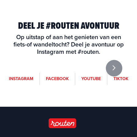
DEEL JE #ROUTEN AVONTUUR
Op uitstap of aan het genieten van een
fiets-of wandeltocht? Deel je avontuur op
Instagram met #routen.
i
f
y
t
INSTAGRAM
FACEBOOK
YOUTUBE
TIKTOK
n
a
o
i
s
c
u
k
t
e
t
t
a
b
u
o
g
o
b
k
r
o
e
a
k
(
m
(
o