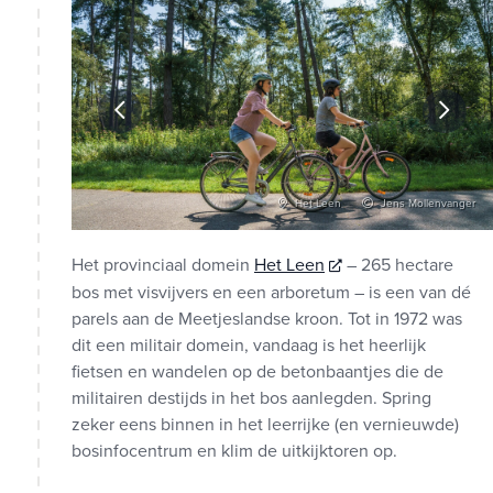
llenvanger
Het Leen
Jens Mollenvanger
Het provinciaal domein
Het Leen
– 265 hectare
bos met visvijvers en een arboretum – is een van dé
parels aan de Meetjeslandse kroon. Tot in 1972 was
dit een militair domein, vandaag is het heerlijk
fietsen en wandelen op de betonbaantjes die de
militairen destijds in het bos aanlegden. Spring
zeker eens binnen in het leerrijke (en vernieuwde)
bosinfocentrum en klim de uitkijktoren op.