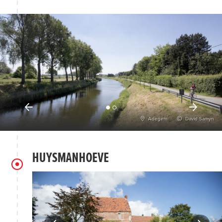
Adegem
David Samyn
HUYSMANHOEVE