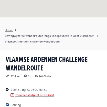
h
o
u
d
g
Home
a
Bewegwijzerde wandelroutes langs knooppunten in Oost-Vlaanderen
a
Vlaamse Ardennen challenge wandelroute
n
VLAAMSE ARDENNEN CHALLENGE
WANDELROUTE
5u
44% Verhard
22,4 km
Boekzitting 10, 9600 Ronse
Toon het startpunt op de kaart
Parking