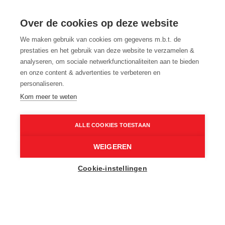
3 WANDELROUTES LANGS VIRTUELE
WANDELKNOOPPUNTEN IN OOST-
Over de cookies op deze website
VLAANDEREN
We maken gebruik van cookies om gegevens m.b.t. de
ONTDEK VERBORGEN GROENE PARELS
prestaties en het gebruik van deze website te verzamelen &
analyseren, om sociale netwerkfunctionaliteiten aan te bieden
MET BEHULP VAN ONZE VIRTUELE
en onze content & advertenties te verbeteren en
KNOOPPUNTEN
personaliseren.
Kom meer te weten
Vloerzegem
LUCID Photography
Home
Inspiratie
ALLE COOKIES TOESTAAN
3 wandelroutes langs virtuele wandelknooppunten in Oost-
Vlaanderen
WEIGEREN
Cookie-instellingen
Wist je dat je in Oost-Vlaanderen wandelroutes kan
uitstippelen aan de hand van virtuele
wandelknooppunten? Je weet wel: knooppunten die
niet meer fysiek bewegwijzerd zijn, en die je moet