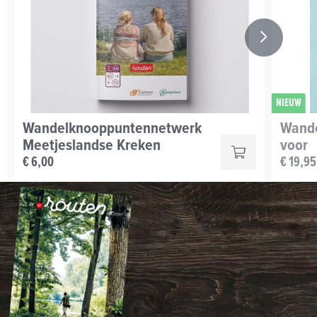
NIEUW
Wandelknooppuntennetwerk
Wande
Meetjeslandse Kreken
voor
€ 6,00
€ 19,95