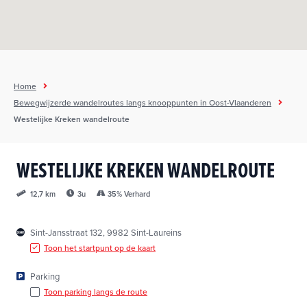
h
o
u
d
g
Home
a
Bewegwijzerde wandelroutes langs knooppunten in Oost-Vlaanderen
a
Westelijke Kreken wandelroute
n
WESTELIJKE KREKEN WANDELROUTE
3u
35% Verhard
12,7 km
Sint-Jansstraat 132, 9982 Sint-Laureins
Toon het startpunt op de kaart
Parking
Toon parking langs de route