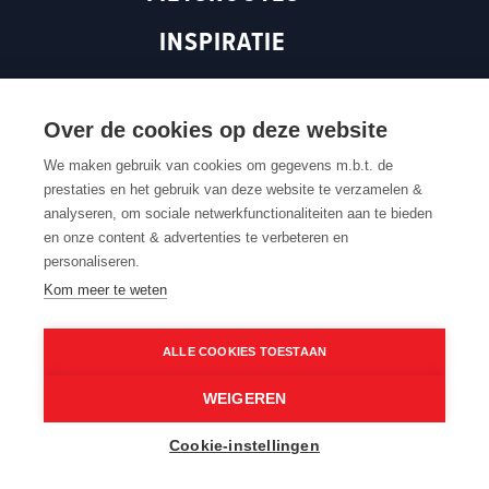
e
n
s
INSPIRATIE
n
s
i
s
i
n
ROUTEN MAGAZINE
i
n
a
n
a
n
Over de cookies op deze website
a
n
e
We maken gebruik van cookies om gegevens m.b.t. de
n
e
w
prestaties en het gebruik van deze website te verzamelen &
Terug naar boven
e
w
w
analyseren, om sociale netwerkfunctionaliteiten aan te bieden
w
w
i
en onze content & advertenties te verbeteren en
w
i
n
Contacteer ons
Cookie settings
Cookiebeleid
Privacybeleid
personaliseren.
Routedokter
Verkoopvoorwaarden
Webtoegankelijkheid
i
n
d
Kom meer te weten
n
d
o
d
o
w
ALLE COOKIES TOESTAAN
o
w
)
w
)
WEIGEREN
)
©2026 Routen maakt deel uit van Toerisme Oost-
Vlaanderen. Alle rechten zijn voorbehouden.
Cookie-instellingen