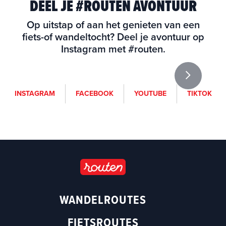
DEEL JE #ROUTEN AVONTUUR
Op uitstap of aan het genieten van een
fiets-of wandeltocht? Deel je avontuur op
Instagram met #routen.
i
f
y
t
INSTAGRAM
FACEBOOK
YOUTUBE
TIKTOK
n
a
o
i
s
c
u
k
t
e
t
t
a
b
u
o
g
o
b
k
r
o
e
a
k
(
m
(
o
WANDELROUTES
(
o
p
o
p
e
FIETSROUTES
p
e
n