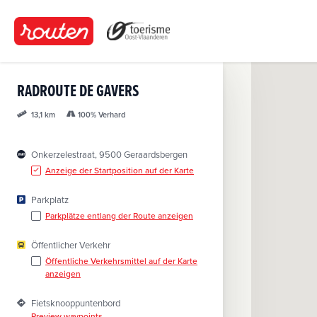
D
i
r
e
k
RADROUTE DE GAVERS
t
z
100% Verhard
13,1 km
u
m
Onkerzelestraat, 9500 Geraardsbergen
I
Anzeige der Startposition auf der Karte
n
h
Parkplatz
a
Parkplätze entlang der Route anzeigen
l
t
Öffentlicher Verkehr
Öffentliche Verkehrsmittel auf der Karte
anzeigen
Fietsknooppuntenbord
Preview waypoints