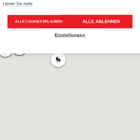
Lernen Sie mehr
ALLE ABLEHNEN
ALLE COOKIES ERLAUBEN
Einstellungen
74
74
74
74
START