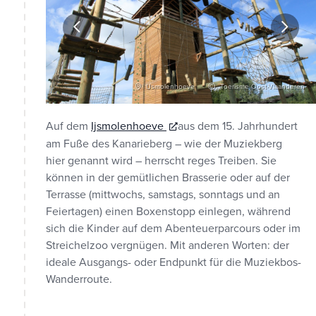
Vlaanderen
IJsmolenhoeve
Toerisme Oost-Vlaanderen
Auf dem
Ijsmolenhoeve
aus dem 15. Jahrhundert
am Fuße des Kanarieberg – wie der Muziekberg
hier genannt wird – herrscht reges Treiben. Sie
können in der gemütlichen Brasserie oder auf der
Terrasse (mittwochs, samstags, sonntags und an
Feiertagen) einen Boxenstopp einlegen, während
sich die Kinder auf dem Abenteuerparcours oder im
Streichelzoo vergnügen. Mit anderen Worten: der
ideale Ausgangs- oder Endpunkt für die Muziekbos-
Wanderroute.