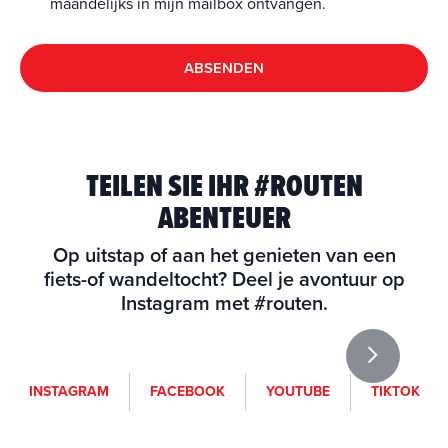
maandelijks in mijn mailbox ontvangen.
ABSENDEN
TEILEN SIE IHR #ROUTEN
ABENTEUER
Op uitstap of aan het genieten van een
fiets-of wandeltocht? Deel je avontuur op
Instagram met #routen.
i
f
y
t
INSTAGRAM
FACEBOOK
YOUTUBE
TIKTOK
n
a
o
i
s
c
u
k