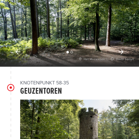
Het Muziekbos
David Samyn
KNOTENPUNKT 58-35
GEUZENTOREN