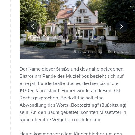
Vlaanderen
Bistro Boekzitting
David Samyn
Der Name dieser Straße und des nahe gelegenen
Bistros am Rande des Muziekbos bezieht sich auf
eine jahrhundertealte Buche, die hier bis in die
1970er Jahre stand. Früher wurde an diesem Ort
Recht gesprochen. Boekzitting soll eine
Abwandlung des Worts „Boetezitting“ (Bußsitzung)
sein. An den Baum gekettet, konnten Missetäter in
Ruhe über ihre Vergehen nachdenken.
Heute kommen vor allem Kinder hierher, um den