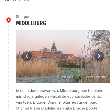
Startpunt
MIDDELBURG
ulemeester
Middelburg
Tijl De Meulemeester
In de middeleeuwen was Middelburg een bloeiend
ministadje gelegen vlakbij de economische centra
van toen: Brugge, Damme, Sluis en Aardenburg.
Stichter Pieter Bladelin, een rijke Brugse poorter,