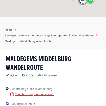
h
o
u
d
g
Home
a
Bewegwijzerde wandelroutes langs knooppunten in Oost-Vlaanderen
a
Maldegems Middelburg wandelroute
n
MALDEGEMS MIDDELBURG
WANDELROUTE
1u 20m
54% Verhard
6,7 km
Schorreweg 4, 9991 Middelburg
Toon het startpunt op de kaart
Parking in de buurt