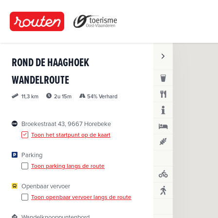
O
v
e
r
s
ROND DE HAAGHOEK
l
a
WANDELROUTE
a
2u 15m
54% Verhard
11,3 km
n
e
n
Broekestraat 43, 9667 Horebeke
n
Toon het startpunt op de kaart
a
Parking
a
Toon parking langs de route
r
d
Openbaar vervoer
e
Toon openbaar vervoer langs de route
i
n
Wandelknooppuntenbord