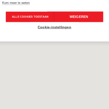
Kom meer te weten
7
7
WEIGEREN
ALLE COOKIES TOESTAAN
Cookie-instellingen
8
8