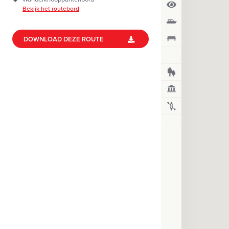
h
Bekijk het routebord
o
u
DOWNLOAD DEZE ROUTE
d
g
a
a
n