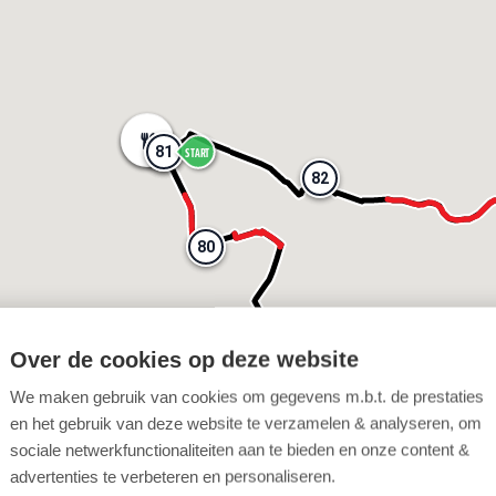
81
81
81
81
START
82
82
80
80
Over de cookies op deze website
73
73
We maken gebruik van cookies om gegevens m.b.t. de prestaties
en het gebruik van deze website te verzamelen & analyseren, om
62
62
sociale netwerkfunctionaliteiten aan te bieden en onze content &
advertenties te verbeteren en personaliseren.