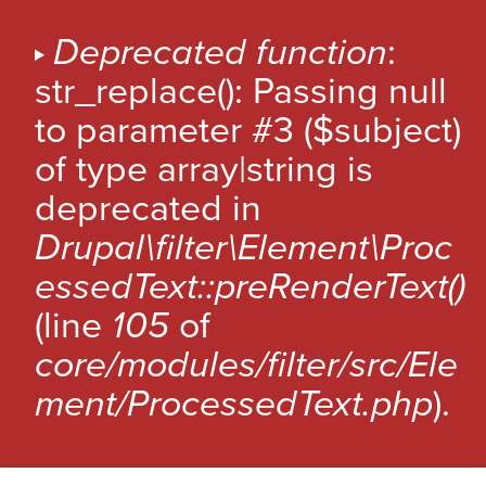
A
l
M
Deprecated function
:
l
E
str_replace(): Passing null
e
S
r
to parameter #3 ($subject)
a
S
of type array|string is
u
A
c
deprecated in
G
o
Drupal\filter\Element\Proc
n
E
t
essedText::preRenderText()
D
e
(line
105
of
'
n
u
E
core/modules/filter/src/Ele
p
R
ment/ProcessedText.php
).
r
R
Cancel
i
n
E
c