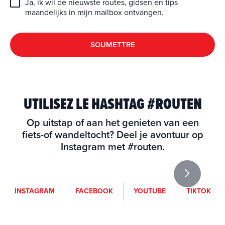
Ja, ik wil de nieuwste routes, gidsen en tips
maandelijks in mijn mailbox ontvangen.
SOUMETTRE
UTILISEZ LE HASHTAG #ROUTEN
Op uitstap of aan het genieten van een
fiets-of wandeltocht? Deel je avontuur op
Instagram met #routen.
i
f
y
t
INSTAGRAM
FACEBOOK
YOUTUBE
TIKTOK
n
a
o
i
s
c
u
k
t
e
t
t