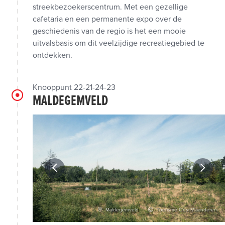
streekbezoekerscentrum. Met een gezellige
cafetaria en een permanente expo over de
geschiedenis van de regio is het een mooie
uitvalsbasis om dit veelzijdige recreatiegebied te
ontdekken.
Knooppunt 22-21-24-23
MALDEGEMVELD
ulemeester
Maldegemveld
Toerisme Oost-Vlaanderen