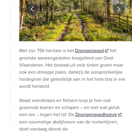
s Van Oort
Drongengoedbos
Tijl De Meulemeester
Met zijn 750 hectare is het
Drongengoed
het
grootste aaneengesloten bosgebied van Oost-
Vlaanderen. Het bestaat uit vele tinten groen maar
ook een streepje paars, dankzij de oorspronkelijke
heidegroei die geleidelijk aan in het hele bos in ere
wordt hersteld.
Naast wandelaars en fietsers loop je hier ook
grazende koeien en schapen – en met wat geluk
een ree – tegen het lijf. De
Drongengoedhoeve
,
een voormalige abdijhoeve van de norbertijnen,
doet vandaag dienst als