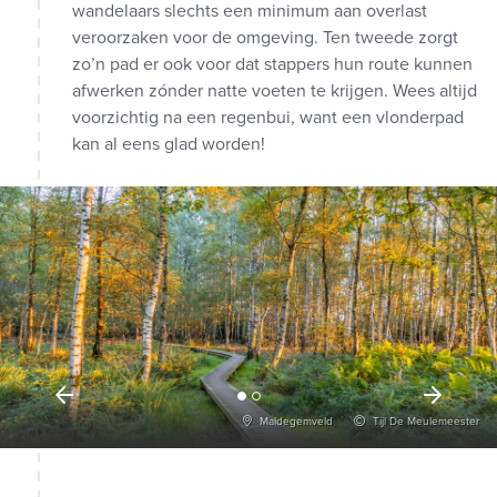
wandelaars slechts een minimum aan overlast
veroorzaken voor de omgeving. Ten tweede zorgt
zo’n pad er ook voor dat stappers hun route kunnen
afwerken zónder natte voeten te krijgen. Wees altijd
voorzichtig na een regenbui, want een vlonderpad
kan al eens glad worden!
Maldegemveld
Tijl De Meulemeester