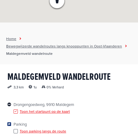
h
o
u
d
g
Home
a
Bewegwijzerde wandelroutes langs knooppunten in Oost-Vlaanderen
a
Maldegemveld wandelroute
n
MALDEGEMVELD WANDELROUTE
1u
0% Verhard
3,3 km
Drongengoedweg, 9910 Maldegem
Toon het startpunt op de kaart
Parking
Toon parking langs de route