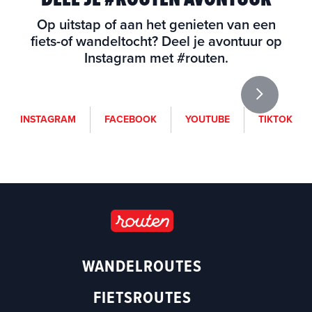
Op uitstap of aan het genieten van een
fiets-of wandeltocht? Deel je avontuur op
Instagram met #routen.
i
f
y
t
INSTAGRAM
FACEBOOK
YOUTUBE
TIKTOK
n
a
o
i
s
c
u
k
t
e
t
t
a
b
u
o
g
o
b
k
r
o
e
a
k
(
m
(
o
WANDELROUTES
(
o
p
o
p
e
FIETSROUTES
p
e
n