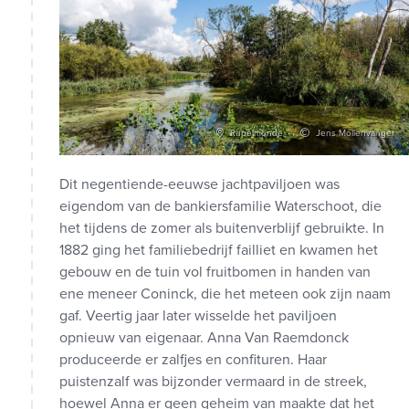
Rupelmonde
Jens Mollenvanger
Dit negentiende-eeuwse jachtpaviljoen was
eigendom van de bankiersfamilie Waterschoot, die
het tijdens de zomer als buitenverblijf gebruikte. In
1882 ging het familiebedrijf failliet en kwamen het
gebouw en de tuin vol fruitbomen in handen van
ene meneer Coninck, die het meteen ook zijn naam
gaf. Veertig jaar later wisselde het paviljoen
opnieuw van eigenaar. Anna Van Raemdonck
produceerde er zalfjes en confituren. Haar
puistenzalf was bijzonder vermaard in de streek,
hoewel Anna er geen geheim van maakte dat het