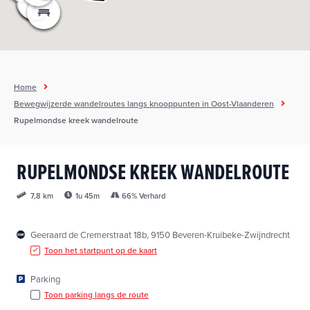
h
o
u
d
g
Home
a
Bewegwijzerde wandelroutes langs knooppunten in Oost-Vlaanderen
a
Rupelmondse kreek wandelroute
n
RUPELMONDSE KREEK WANDELROUTE
1u 45m
66% Verhard
7,8 km
Geeraard de Cremerstraat 18b, 9150 Beveren-Kruibeke-Zwijndrecht
Toon het startpunt op de kaart
Parking
Toon parking langs de route