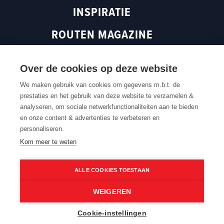
e
n
s
INSPIRATIE
n
s
i
s
i
n
ROUTEN MAGAZINE
i
n
a
n
a
n
a
n
e
Over de cookies op deze website
n
e
w
Terug naar boven
e
w
w
We maken gebruik van cookies om gegevens m.b.t. de
prestaties en het gebruik van deze website te verzamelen &
w
w
i
analyseren, om sociale netwerkfunctionaliteiten aan te bieden
w
i
n
Contacteer ons
Cookie settings
Cookiebeleid
Privacybeleid
en onze content & advertenties te verbeteren en
Routedokter
Verkoopvoorwaarden
Webtoegankelijkheid
i
n
d
personaliseren.
n
d
o
Kom meer te weten
d
o
w
o
w
)
w
)
ALLE COOKIES TOESTAAN
)
©2026 Routen maakt deel uit van Toerisme Oost-
WEIGEREN
Vlaanderen. Alle rechten zijn voorbehouden.
Cookie-instellingen
Nederlands
English
Français
Deutsch