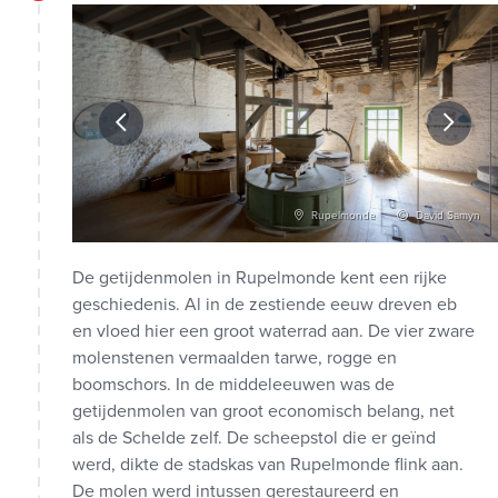
vid Samyn
Rupelmonde
David Samyn
De getijdenmolen in Rupelmonde kent een rijke
geschiedenis. Al in de zestiende eeuw dreven eb
en vloed hier een groot waterrad aan. De vier zware
molenstenen vermaalden tarwe, rogge en
boomschors. In de middeleeuwen was de
getijdenmolen van groot economisch belang, net
als de Schelde zelf. De scheepstol die er geïnd
werd, dikte de stadskas van Rupelmonde flink aan.
De molen werd intussen gerestaureerd en