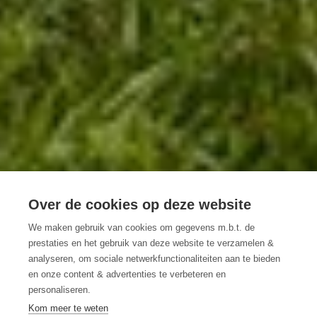
Over de cookies op deze website
We maken gebruik van cookies om gegevens m.b.t. de
5 LANGE WANDELINGEN
prestaties en het gebruik van deze website te verzamelen &
analyseren, om sociale netwerkfunctionaliteiten aan te bieden
DE MOOISTE DAGTOCHTEN IN OOST-
en onze content & advertenties te verbeteren en
VLAANDEREN
personaliseren.
Kom meer te weten
Muziekbos
Jens Mollenvanger