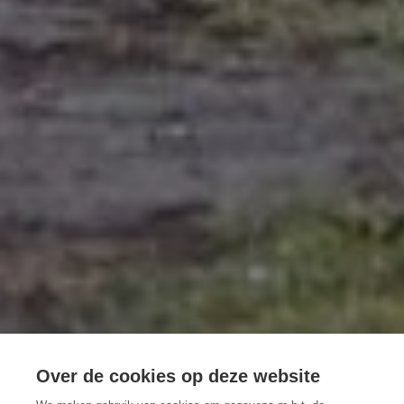
Over de cookies op deze website
7 TIPS OM ZELF EEN LOOPROUTE UIT