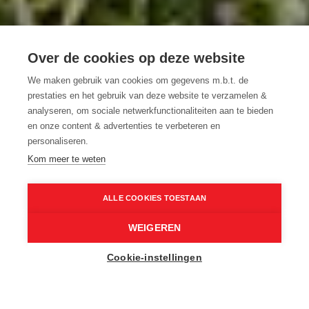
5 FIETSROUTES LANGS NIEUWE
Over de cookies op deze website
KNOOPPUNTEN IN OOST-
We maken gebruik van cookies om gegevens m.b.t. de
VLAANDEREN
prestaties en het gebruik van deze website te verzamelen &
analyseren, om sociale netwerkfunctionaliteiten aan te bieden
ONTDEK HET VERNIEUWDE
en onze content & advertenties te verbeteren en
FIETSNETWERK MET DEZE ROUTES
personaliseren.
Kom meer te weten
Scheldeland
LUCID Photography
Home
Inspiratie
ALLE COOKIES TOESTAAN
5 fietsroutes langs nieuwe knooppunten in Oost-Vlaanderen
WEIGEREN
Cookie-instellingen
Dat Oost-Vlaanderen blijft verrassen, bewijzen de
fietsknooppunten die door onze provincie lopen.
We verzamelden 5 fietstochten langs nieuwe